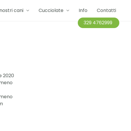
 nostri cani
Cucciolate
Info
Contatti
329 4762999
le 2020
simeno
simeno
cm