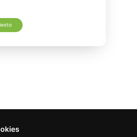
hiesta
ookies
Cell:
3294762999