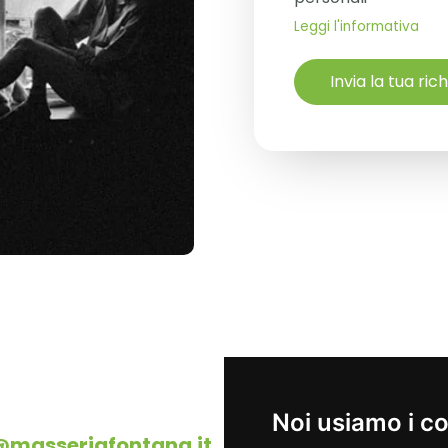
Leggi l'informativa
Invia la tua ric
Noi usiamo i c
@masseriafontana.it