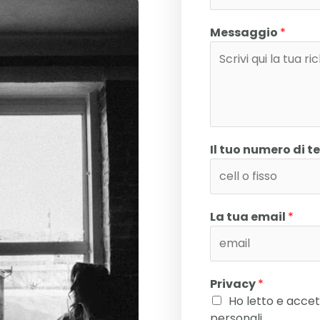
Messaggio
*
Il tuo numero di t
La tua email
*
Privacy
*
Ho letto e accet
personali