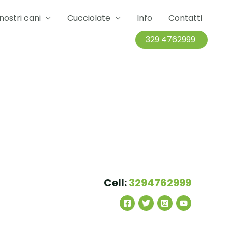
 nostri cani
Cucciolate
Info
Contatti
329 4762999
Cell:
3294762999