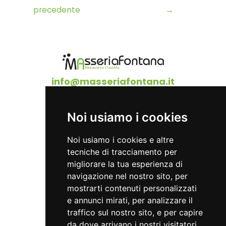
precedente
→
info@masseriafontana.it
Home
Noi usiamo i cookies
Privacy policy
Cookie Policy
Noi usiamo i cookies e altre
Contatti
tecniche di tracciamento per
migliorare la tua esperienza di
navigazione nel nostro sito, per
Cell:
3294762999
mostrarti contenuti personalizzati
e annunci mirati, per analizzare il
traffico sul nostro sito, e per capire
da dove arrivano i nostri visitatori.