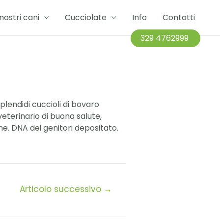
 nostri cani
Cucciolate
Info
Contatti
329 4762999
lendidi cuccioli di bovaro
eterinario di buona salute,
ne. DNA dei genitori depositato.
Articolo successivo
→